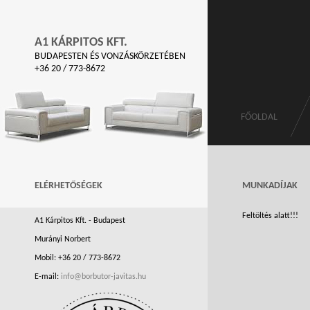
A1 KÁRPITOS KFT.
BUDAPESTEN ÉS VONZÁSKÖRZETÉBEN
+36 20 / 773-8672
FŐOLDAL
ELÉRHETŐSÉGEK
MUNKADÍJAK
Feltöltés alatt!!!
A1 Kárpitos Kft. - Budapest
Murányi Norbert
Mobil: +36 20 / 773-8672
E-mail:
info@borbutor-javitas.hu